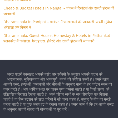
Cheap & Budget Hotels in Nangal – नांगल में रिसॉर्ट्स और सस्ती होटल की
जानकारी
Dharamshala in Panipat – पानीपत में धर्मशालाओं की जानकारी, अच्छी सुविधा
धर्मशाला कम किराये में
Dharamshala, Guest House, Homestay & Hotels in Pathankot –
पठानकोट में धर्मशाला, गेस्टहाउस, होमेस्टे और सस्ती होटल की जानकारी
भारत यात्री वेबसाइट आपकी पसंद और रुचियों के अनुसार आपकी यात्रा को
आरामदायक, सुविधाजनक और आनंदपूर्ण बनाने की कोशिश करती है। हमारे ब्लॉग
आपकी पसंद, इच्छाओं, कल्पनाओं और सीमाओं के अनुसार भारत के हर पर्यटन स्थल को
कवर करते हैं। आप धार्मिक स्थल पर जाकर पुण्य कमाना चाहते है या किसी राज्य की
ऐतिहासिक विरासत देखना चाहते है, अपने जीवन साथी के साथ रोमांटिक पल बिताना
चाहते है या हिल स्टेशन की शांत वादियों में खो जाना चाहते है, समुद्र के बीच पर मस्ती
करना चाहते है या कुछ अलग हट के देखना चाहते है। हमारा लक्ष्य है कि हम आपके बजट
के अनुसार आपकी यात्रा की योजनाओं को पूरा करें।