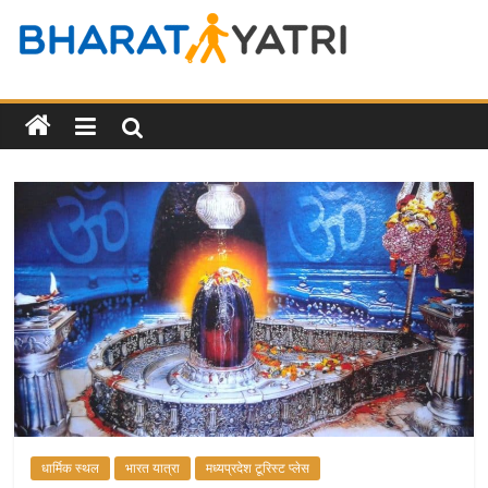
Skip
to
Bharat
content
Yatri
Tourist
Places
&
Travel
/
Tour
Guide
in
Hindi
धार्मिक स्थल
भारत यात्रा
मध्यप्रदेश टूरिस्ट प्लेस